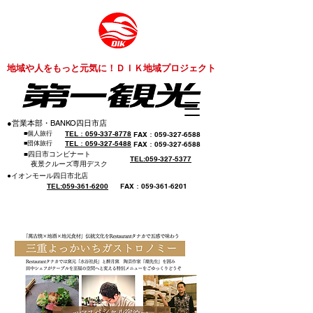
​地域や人をもっと元気に！ＤＩＫ地域プロジェクト
​●営業本部・BANKO四日市店
​■個人旅行
​TEL：059-337-8778
​FAX：059-327-6588
​■団体旅行
​TEL：059-327-5488
​FAX：059-327-6588
​■四日市コンビナート
​TEL:059-327-5377
​ 夜景クルーズ専用デスク
​●イオンモール四日市北店
​TEL:059-361-6200
​FAX：059-361-6201