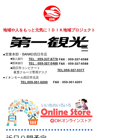
​地域や人をもっと元気に！ＤＩＫ地域プロジェクト
​●営業本部・BANKO四日市店
​■個人旅行
​TEL：059-337-8778
​FAX：059-327-6588
​■団体旅行
​TEL：059-327-5488
​FAX：059-327-6588
​■四日市コンビナート
​TEL:059-327-5377
​ 夜景クルーズ専用デスク
​●イオンモール四日市北店
​TEL:059-361-6200
​FAX：059-361-6201